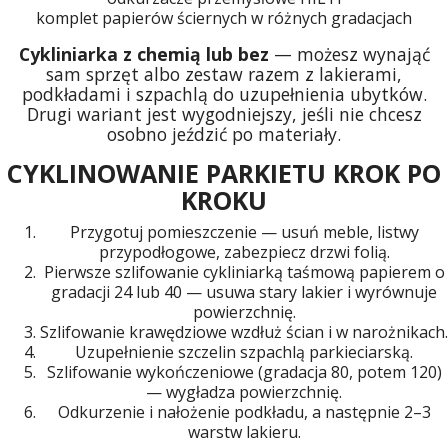
komplet papierów ściernych w różnych gradacjach
Cykliniarka z chemią lub bez
— możesz wynająć
sam sprzęt albo zestaw razem z lakierami,
podkładami i szpachlą do uzupełnienia ubytków.
Drugi wariant jest wygodniejszy, jeśli nie chcesz
osobno jeździć po materiały.
CYKLINOWANIE PARKIETU KROK PO
KROKU
Przygotuj pomieszczenie — usuń meble, listwy
przypodłogowe, zabezpiecz drzwi folią.
Pierwsze szlifowanie cykliniarką taśmową papierem o
gradacji 24 lub 40 — usuwa stary lakier i wyrównuje
powierzchnię.
Szlifowanie krawędziowe wzdłuż ścian i w narożnikach.
Uzupełnienie szczelin szpachlą parkieciarską.
Szlifowanie wykończeniowe (gradacja 80, potem 120)
— wygładza powierzchnię.
Odkurzenie i nałożenie podkładu, a następnie 2–3
warstw lakieru.