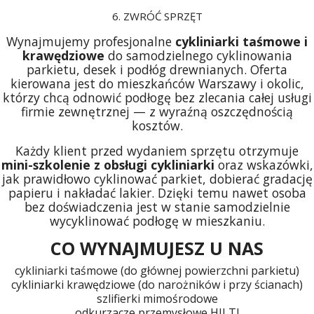
6. ZWRÓĆ SPRZĘT
Wynajmujemy profesjonalne
cykliniarki taśmowe i
krawędziowe
do samodzielnego cyklinowania
parkietu, desek i podłóg drewnianych. Oferta
kierowana jest do mieszkańców Warszawy i okolic,
którzy chcą odnowić podłogę bez zlecania całej usługi
firmie zewnętrznej — z wyraźną oszczędnością
kosztów.
Każdy klient przed wydaniem sprzętu otrzymuje
mini-szkolenie z obsługi cykliniarki
oraz wskazówki,
jak prawidłowo cyklinować parkiet, dobierać gradację
papieru i nakładać lakier. Dzięki temu nawet osoba
bez doświadczenia jest w stanie samodzielnie
wycyklinować podłogę w mieszkaniu.
CO WYNAJMUJESZ U NAS
cykliniarki taśmowe (do głównej powierzchni parkietu)
cykliniarki krawędziowe (do narożników i przy ścianach)
szlifierki mimośrodowe
odkurzacze przemysłowe HILTI