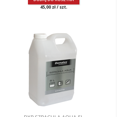
Cena
45,00 zł /
szt.