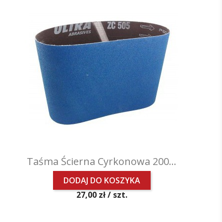
Taśma Ścierna Cyrkonowa 200...
DODAJ DO KOSZYKA
Cena
27,00 zł /
szt.