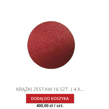
KRĄŻKI ZESTAW 16 SZT. ( 4 X...
DODAJ DO KOSZYKA
Cena
400,00 zł /
szt.