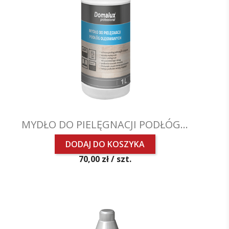
MYDŁO DO PIELĘGNACJI PODŁÓG...
DODAJ DO KOSZYKA
Cena
70,00 zł /
szt.