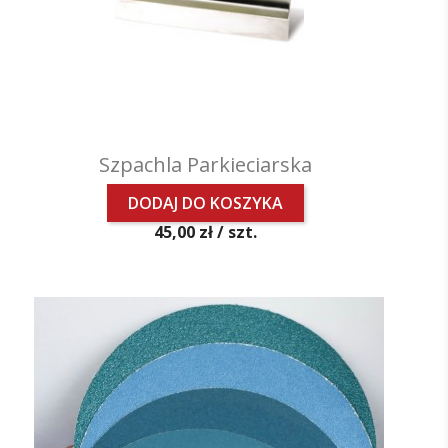
Szpachla Parkieciarska
DODAJ DO KOSZYKA
Cena
45,00 zł /
szt.