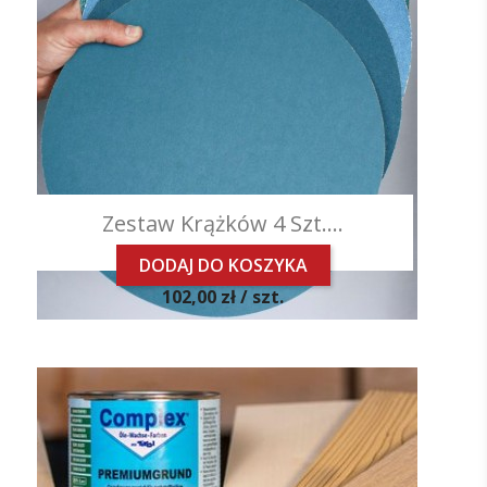
Zestaw Krążków 4 Szt....
DODAJ DO KOSZYKA
Cena
102,00 zł /
szt.