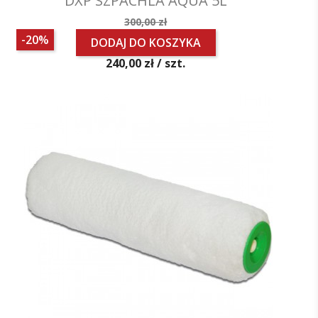
DXP SZPACHLA AQUA 5L
Cena
300,00 zł
podstawowa
-20%
DODAJ DO KOSZYKA
Cena
240,00 zł /
szt.