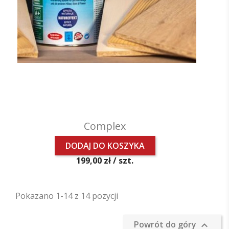
Complex
DODAJ DO KOSZYKA
Cena
199,00 zł /
szt.
Pokazano 1-14 z 14 pozycji
Powrót do góry
