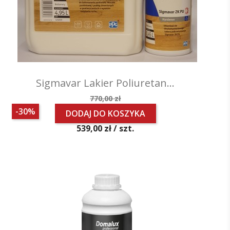
Sigmavar Lakier Poliuretan...
Cena
770,00 zł
podstawowa
-30%
DODAJ DO KOSZYKA
Cena
539,00 zł /
szt.