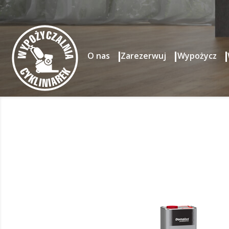
O nas
Zarezerwuj
Wypożycz
Strona główna
Produkty
Podkłady
PODKŁAD OD