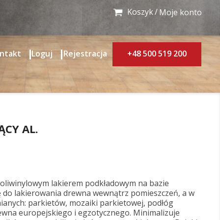
Koszyk
Moje konto
ntakt
Loguj
Rejestracja
+48 500 519 200
CY AL.
 poliwinylowym lakierem podkładowym na bazie
się do lakierowania drewna wewnątrz pomieszczeń, a w
ianych: parkietów, mozaiki parkietowej, podłóg
ewna europejskiego i egzotycznego. Minimalizuje