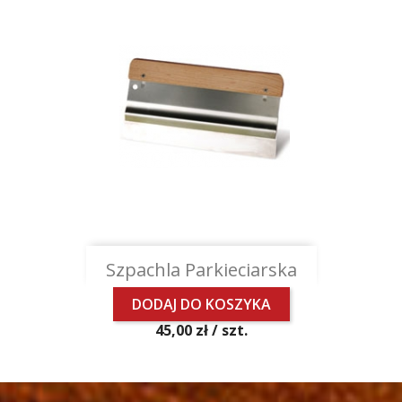
Szybki podgląd

Szpachla Parkieciarska
DODAJ DO KOSZYKA
Cena
45,00 zł /
szt.