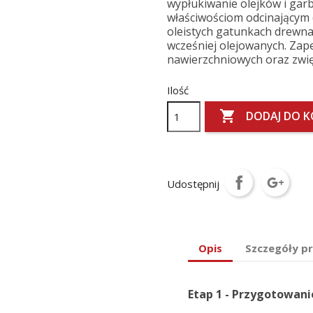
wypłukiwanie olejków i garb
właściwościom odcinającym 
oleistych gatunkach drewna
wcześniej olejowanych. Zap
nawierzchniowych oraz zwię
Ilość

DODAJ DO 
Udostępnij
Opis
Szczegóły p
Etap 1 - Przygotowani