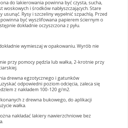
ona do lakierowania powinna być czysta, sucha,
st woskowych i środków nabłyszczających. Stare
y usunąć. Rysy i szczeliny wypełnić szpachlą. Przed
 powinna być wyszlifowana papierem ściernym o
astępnie dokładnie oczyszczona z pyłu.
dokładnie wymieszaj w opakowaniu. Wyrób nie
nie przy pomocy pędzla lub wałka, 2-krotnie przy
iarskiej.
nia drewna egzotycznego i gatunków
zyskać odpowiedni poziom odcięcia, zaleca się
pędzlem z nakładem 100-120 g/m2.
konanych z drewna bukowego, do aplikacji
użycie wałka.
można nakładać lakiery nawierzchniowe bez
a.