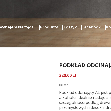
Wynajem Narzędzi
Produkty
Koszyk
Facebook
Ko
CINAJĄCY AL.
PODKŁAD ODCINAJĄ
220,00 zł
Brutto
Podkład odcinający AL jest
alkoholu. Idealnie nadaje 
szczególności podłóg drewn
przemysłowych i desek z dr