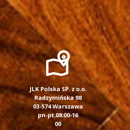
I
JLK Polska SP. z o.o.
Radzymińska 98
03-574 Warszawa
pn-pt.08:00-16
00