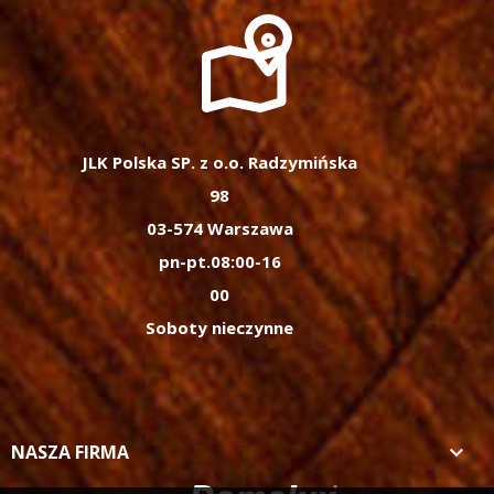
JLK Polska SP. z o.o. Radzymińska
98
03-574 Warszawa
pn-pt.08:00-16
00
Soboty nieczynne
NASZA FIRMA
