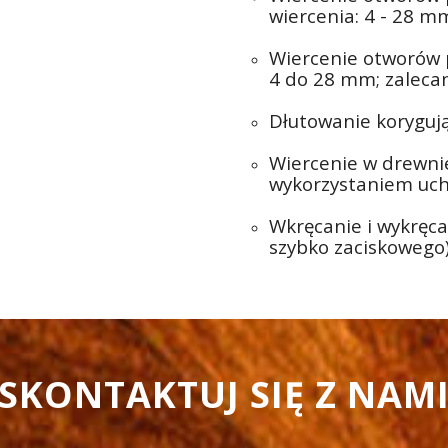
wiercenia: 4 - 28 m
Wiercenie otworów p
4 do 28 mm; zaleca
Dłutowanie koryguj
Wiercenie w drewnie
wykorzystaniem uch
Wkręcanie i wykręc
szybko zaciskowego
SKONTAKTUJ SIĘ Z NAM