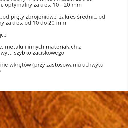
m, optymalny zakres: 10 - 20 mm
od pręty zbrojeniowe; zakres średnic: od
ny zakres: od 10 do 20 mm
ące
, metalu i innych materiałach z
wytu szybko zaciskowego
anie wkrętów (przy zastosowaniu uchwytu
)
I