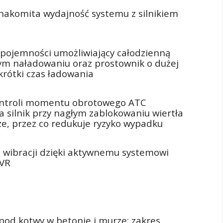
znakomita wydajność systemu z silnikiem
 pojemności umożliwiający całodzienną
ym naładowaniu oraz prostownik o dużej
rótki czas ładowania
ontroli momentu obrotowego ATC
 silnik przy nagłym zablokowaniu wiertła
e, przez co redukuje ryzyko wypadku
 wibracji dzięki aktywnemu systemowi
AVR
pod kotwy w betonie i murze; zakres