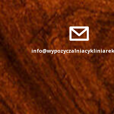
info@wypozyczalniacykliniare