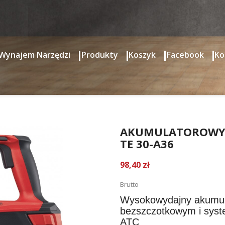
Wynajem Narzędzi
Produkty
Koszyk
Facebook
Ko
 młot kombi wysokowydajny SET TE 30-A36
AKUMULATOROWY 
TE 30-A36
98,40 zł
Brutto
Wysokowydajny akumula
bezszczotkowym i syst
ATC