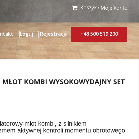
Koszyk
Moje konto
ntakt
Loguj
Rejestracja
+48 500 519 200
MŁOT KOMBI WYSOKOWYDAJNY SET
torowy młot kombi, z silnikiem
emem aktywnej kontroli momentu obrotowego