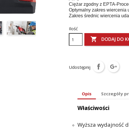
Ciężar zgodny z EPTA-Proced
Optymalny zakres wiercenia 
Zakres średnic wiercenia ud
Ilość

DODAJ DO 
Udostępnij
Opis
Szczegóły p
Właściwości
Wyższa wydajność dz