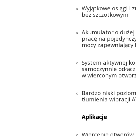
Wyjątkowe osiągi i 
bez szczotkowym
Akumulator o dużej
pracę na pojedyncz
mocy zapewniający k
System aktywnej k
samoczynnie odłącza
w wierconym otworz
Bardzo niski poziom
tłumienia wibracji 
Aplikacje
Wiercenie otworów 